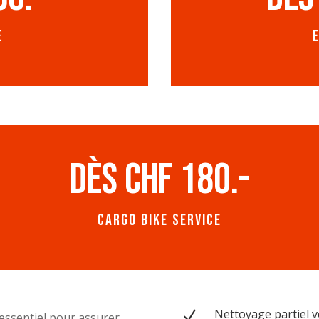
e
dès CHF 180.-
Cargo Bike service
Nettoyage partiel v
N
 essentiel pour assurer