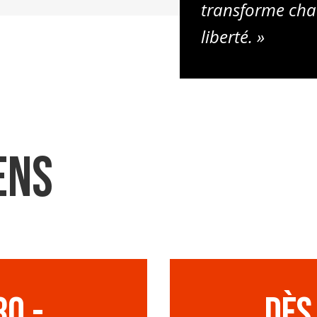
transforme cha
liberté. »
ens
80.-
Dès