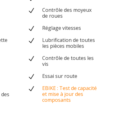
Contrôle des moyeux
N
de roues
Réglage vitesses
N
ette
Lubrification de toutes
N
les pièces mobiles
Contrôle de toutes les
N
vis
Essai sur route
N
EBIKE : Test de capacité
N
et mise à jour des
 des
composants