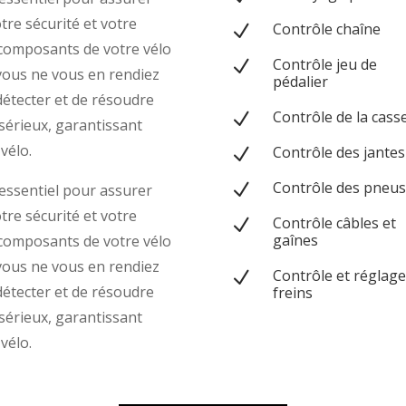
tre sécurité et votre
Contrôle chaîne
N
es composants de votre vélo
Contrôle jeu de
N
 vous ne vous en rendiez
pédalier
détecter et de résoudre
Contrôle de la cass
N
sérieux, garantissant
vélo.
Contrôle des jantes
N
Contrôle des pneus
N
 essentiel pour assurer
tre sécurité et votre
Contrôle câbles et
N
gaînes
es composants de votre vélo
 vous ne vous en rendiez
Contrôle et réglage
N
détecter et de résoudre
freins
sérieux, garantissant
vélo.