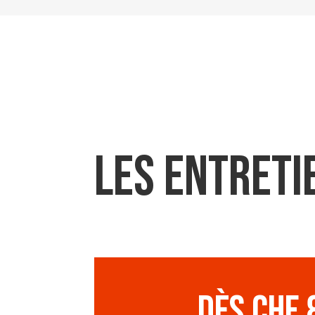
les entreti
dès CHF 