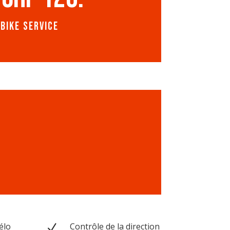
ebike service
élo
Contrôle de la direction
N